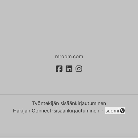
mroom.com
Työntekijän sisäänkirjautuminen
Hakijan Connect-sisäänkirjautuminen
·
suomi
Vaihda kieli