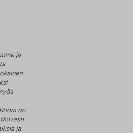
ämme ja
ta
jokainen
ksi
 myös
 Room on
tkuvasti
ksia ja