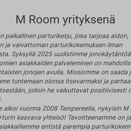
M Room yrityksenä
paikallinen parturiketju, joka tarjoaa aidon,
n ja vaivattoman parturikokemuksen ilman
sta. Syksyllä 2025 uudistimme jonokäytäntö
omien asiakkaiden palveleminen on mahdollis
htaisten jonojen avulla. Missiomme on saada 
me tuntemaan olonsa itsevarmaksi ja parhaa
itsestään, jolloin he vaikuttavat positiivisesti
.
 alkoi vuonna 2008 Tampereella, nykyisin M
arturin kasvava yhteisö! Tavoitteenamme on ja
asiakkaillemme entistä parempia parturikokemu