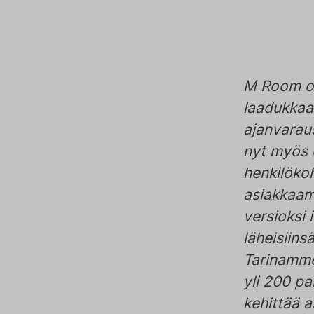
M Room on 
laadukkaa
ajanvarau
nyt myös 
henkilöko
asiakkaam
versioksi 
läheisiinsä
Tarinamme
yli 200 p
kehittää 