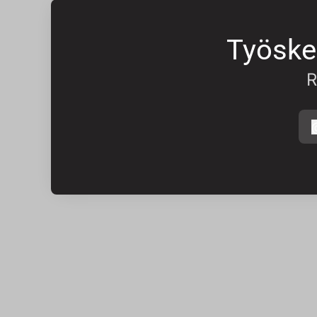
Työske
R