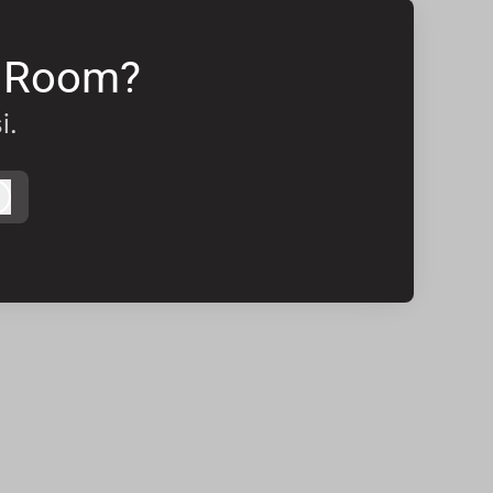
M Room?
i.
Kirjaudu sisään