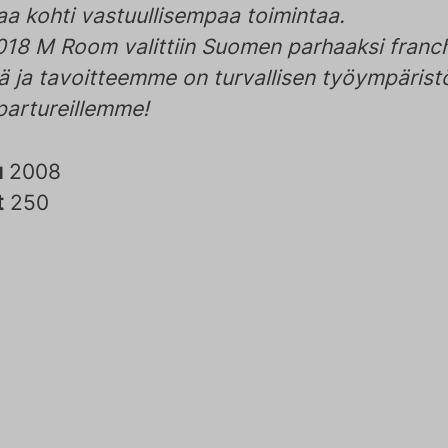
aa kohti vastuullisempaa toimintaa.
18 M Room valittiin Suomen parhaaksi franch
tä ja tavoitteemme on turvallisen työympärist
partureillemme!
u
2008
t
250