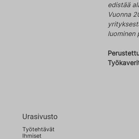
edistää al
Vuonna 20
yritykses
luominen 
Perustett
Työkaveri
Urasivusto
Työtehtävät
Ihmiset