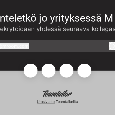
nteletkö jo yrityksessä 
ekrytoidaan yhdessä seuraava kollegas
@
mroom.com
mroom.com
Urasivusto
Teamtailorilta