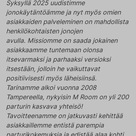
Syksyllä 2025 uudistimme
jonokäytäntöämme ja nyt myös omien
asiakkaiden palveleminen on mahdollista
henkilökohtaisten jonojen
avulla. Missiomme on saada jokainen
asiakkaamme tuntemaan olonsa
itsevarmaksi ja parhaaksi versioksi
itsestään, jolloin he vaikuttavat
positiivisesti myös läheisiinsä.
Tarinamme alkoi vuonna 2008
Tampereella, nykyisin M Room on yli 200
parturin kasvava yhteisö!
Tavoitteenamme on jatkuvasti kehittää
asiakkaillemme entistä parempia
parturikokemuksia ja edistää alaa kohti