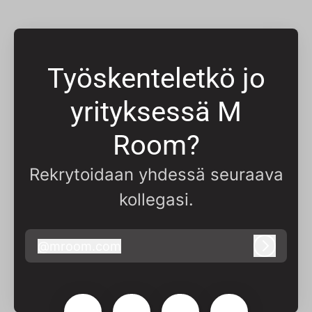
Työskenteletkö jo
yrityksessä M
Room?
Rekrytoidaan yhdessä seuraava
kollegasi.
@
mroom.com
mroom.com
Kirjaudu