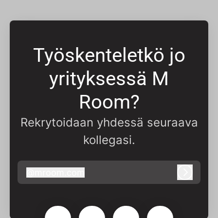
Työskenteletkö jo
yrityksessä M
Room?
Rekrytoidaan yhdessä seuraava
kollegasi.
@
mroom.com
mroom.com
Kirjaudu