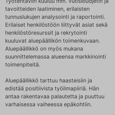
Työtehtäviin kuuluu mm. vuosibudjetin ja
tavoitteiden laatiminen, erilaisten
tunnuslukujen analysointi ja raportointi.
Erilaiset henkilöstöön liittyvät asiat sekä
henkilöstöresurssit ja rekrytointi
kuuluvat aluepäällikön toimenkuvaan.
Aluepäällikkö on myös mukana
suunnittelemassa alueensa markkinointi
toimenpiteitä.
Aluepäällikkö tarttuu haasteisiin ja
edistää positiivista työilmapiiriä. Hän
antaa rakentavaa palautetta ja puuttuu
varhaisessa vaiheessa epäkohtiin.