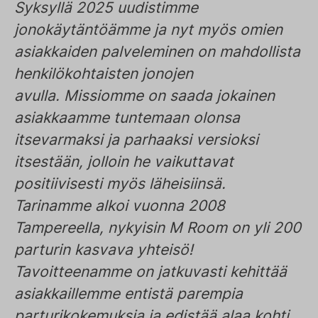
Syksyllä 2025 uudistimme
jonokäytäntöämme ja nyt myös omien
asiakkaiden palveleminen on mahdollista
henkilökohtaisten jonojen
avulla. Missiomme on saada jokainen
asiakkaamme tuntemaan olonsa
itsevarmaksi ja parhaaksi versioksi
itsestään, jolloin he vaikuttavat
positiivisesti myös läheisiinsä.
Tarinamme alkoi vuonna 2008
Tampereella, nykyisin M Room on yli 200
parturin kasvava yhteisö!
Tavoitteenamme on jatkuvasti kehittää
asiakkaillemme entistä parempia
parturikokemuksia ja edistää alaa kohti