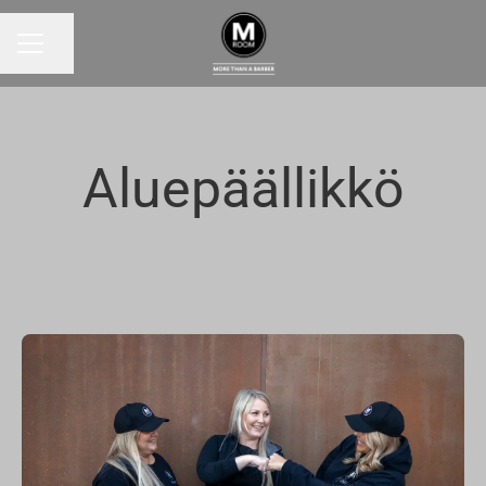
Jaa sivu
URAVALIKKO
Aluepäällikkö