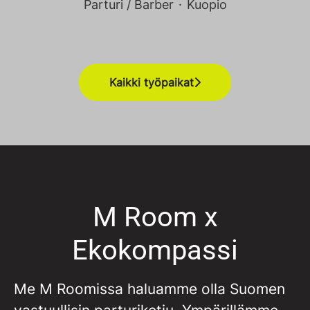
Parturi / Barber
·
Kuopio
Kaikki työpaikat
M Room x
Ekokompassi
Me M Roomissa haluamme olla Suomen