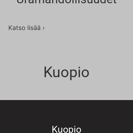
Sopimusyrittäjä
Katso lisää ›
Kuopio
Kuopio