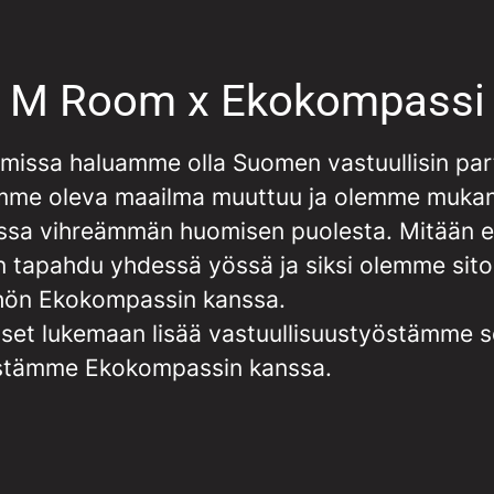
M Room x Ekokompassi
issa haluamme olla Suomen vastuullisin part
mme oleva maailma muuttuu ja olemme muka
sa vihreämmän huomisen puolesta. Mitään e
n tapahdu yhdessä yössä ja siksi olemme sit
hön Ekokompassin kanssa.
set lukemaan lisää vastuullisuustyöstämme 
stämme Ekokompassin kanssa.