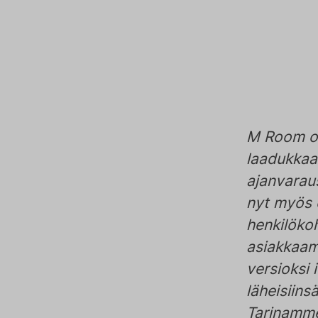
M Room on 
laadukkaa
ajanvarau
nyt myös 
henkilöko
asiakkaam
versioksi 
läheisiinsä
Tarinamme