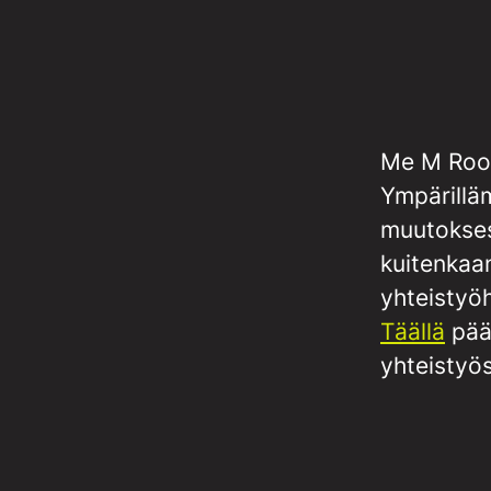
Me M Room
Ympärillä
muutokses
kuitenkaa
yhteistyö
Täällä
pää
yhteistyö