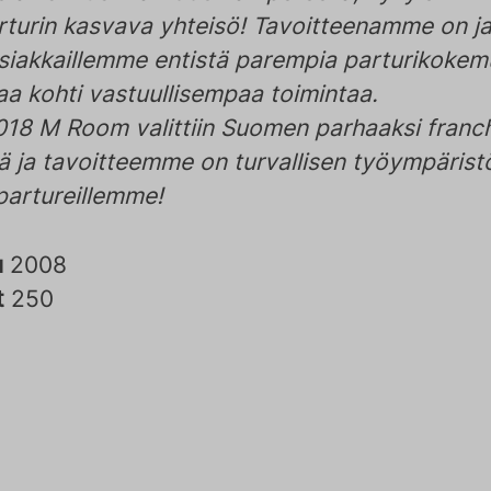
arturin kasvava yhteisö! Tavoitteenamme on ja
asiakkaillemme entistä parempia parturikokemu
aa kohti vastuullisempaa toimintaa.
18 M Room valittiin Suomen parhaaksi franch
tä ja tavoitteemme on turvallisen työympärist
partureillemme!
u
2008
t
250