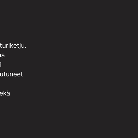
uriketju.
na
i
outuneet
sekä