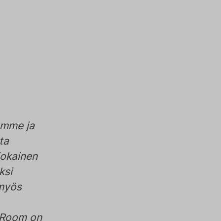
ämme ja
ta
jokainen
ksi
 myös
 Room on