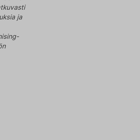
tkuvasti
ksia ja
ising-
ön