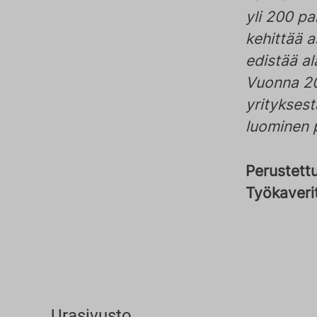
yli 200 p
kehittää 
edistää al
Vuonna 20
yritykses
luominen 
Perustett
Työkaveri
Urasivusto