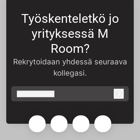
Työskenteletkö jo
yrityksessä M
Room?
Rekrytoidaan yhdessä seuraava
kollegasi.
@
mroom.com
mroom.com
Kirjaudu