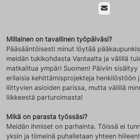
Sähköposti
Millainen on tavallinen työpäiväsi?
Pääsääntöisesti minut löytää pääkaupunkise
meidän tukikohdasta Vantaalta ja välillä t
matkailtua ympäri Suomen! Päiviin sisältyy t
erilaisia kehittämisprojekteja henkilöstöön j
liittyvien asioiden parissa, mutta välillä m
liikkeestä parturoimasta!
Mikä on parasta työssäsi?
Meidän ihmiset on parhainta. Töissä ei tu
yksin ja tiimeinä puhalletaan yhteen hiilee