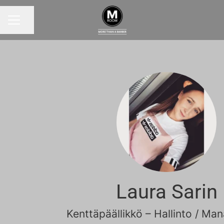
Jaa sivu
URAVALIKKO
Laura Sarin
Kenttäpäällikkö – Hallinto / M