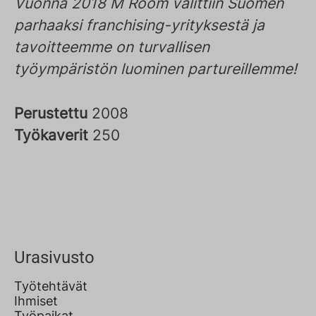
Vuonna 2018 M Room valittiin Suomen
parhaaksi franchising-yrityksestä ja
tavoitteemme on turvallisen
työympäristön luominen partureillemme!
Perustettu
2008
Työkaverit
250
Urasivusto
Työtehtävät
Ihmiset
Työpaikat