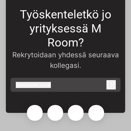
Työskenteletkö jo
yrityksessä M
Room?
Rekrytoidaan yhdessä seuraava
kollegasi.
@
mroom.com
mroom.com
Kirjaudu