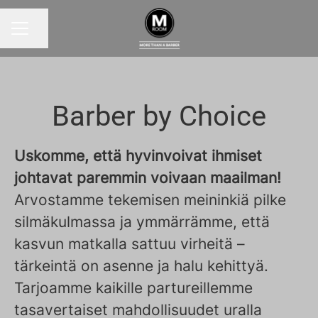
Jaa sivu
URAVALIKKO
Barber by Choice
Uskomme, että hyvinvoivat ihmiset
johtavat paremmin voivaan maailman!
Arvostamme tekemisen meininkiä pilke
silmäkulmassa ja ymmärrämme, että
kasvun matkalla sattuu virheitä –
tärkeintä on asenne ja halu kehittyä.
Tarjoamme kaikille partureillemme
tasavertaiset mahdollisuudet uralla