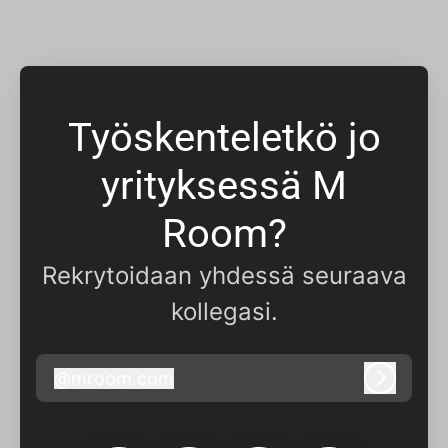
Työskenteletkö jo
yrityksessä M
Room?
Rekrytoidaan yhdessä seuraava
kollegasi.
@
mroom.com
mroom.com
Kirjaudu