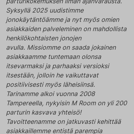
parturikokemuksen ilman ajanvarausta.
Syksyllä 2025 uudistimme
jonokäytäntöämme ja nyt myös omien
asiakkaiden palveleminen on mahdollista
henkilökohtaisten jonojen
avulla. Missiomme on saada jokainen
asiakkaamme tuntemaan olonsa
itsevarmaksi ja parhaaksi versioksi
itsestään, jolloin he vaikuttavat
positiivisesti myös läheisiinsä.
Tarinamme alkoi vuonna 2008
Tampereella, nykyisin M Room on yli 200
parturin kasvava yhteisö!
Tavoitteenamme on jatkuvasti kehittää
asiakkaillemme entistä parempia